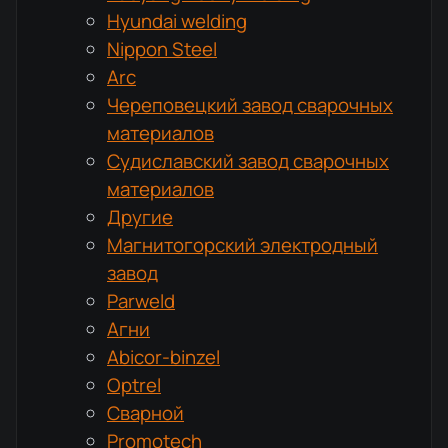
Hyundai welding
Nippon Steel
Arc
Череповецкий завод сварочных
материалов
Судиславский завод сварочных
материалов
Другие
Магнитогорский электродный
завод
Parweld
Агни
Abicor-binzel
Optrel
Сварной
Promotech