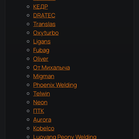
КЕДР
DRATEC
Translas
Oxyturbo
Ligans
Fubag
Oliver
От Михалыча
Migman
Phoenix Welding
Telwin
Neon
ПТК
Aurora
Kobelco
Luoyang Peony Welding