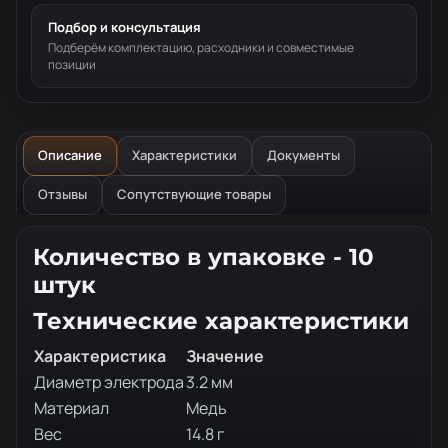
Подбор и консультация
Подберём комплектацию, расходники и совместимые
позиции
Описание
Характеристики
Документы
Отзывы
Сопутствующие товары
Описание товара
Количество в упаковке - 10
штук
Технические характеристики
Характеристика
Значение
Диаметр электрода
3.2 мм
Материал
Медь
Вес
14.8 г