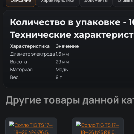
Описание
Характеристики
Документы
Отзывы
Описание товара
Количество в упаковке - 
Технические характерис
Характеристика
Значение
Диаметр электрода
1.6 мм
Высота
29 мм
Материал
Медь
Вес
9 г
Другие товары данной ка