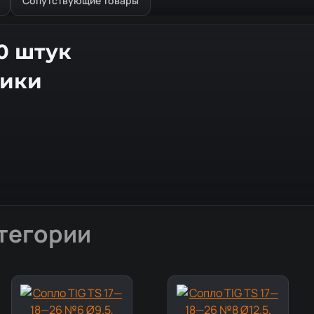
Сопутствующие товары
10 штук
тики
тегории