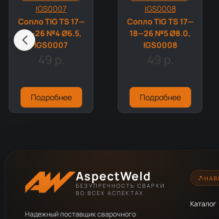
Сопло TIG TS 17—
Сопло TIG TS 17—
18—26 №4 Ø6.5,
18—26 №5 Ø8.0,
IGS0007
IGS0008
49 р.
49 р.
Подробнее
Подробнее
AspectWeld
НАВ
БЕЗУПРЕЧНОСТЬ СВАРКИ
ВО ВСЕХ АСПЕКТАХ
Каталог
Надежный поставщик сварочного