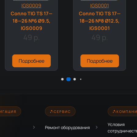
Сопло TIG TS 17—
Сопло TIG TS 17—
18—26 №6 Ø9.5,
18—26 №8 Ø12.5,
IGS0009
IGS0001
49 р.
49 р.
Подробнее
Подробнее
ИГАЦИЯ
СЕРВИС
КОМПАН
Условия
Ремонт оборудования
сотрудничест