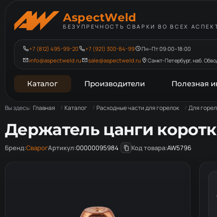
AspectWeld
БЕЗУПРЕЧНОСТЬ СВАРКИ ВО ВСЕХ АСПЕК
+7 (812) 495-99-20
+7 (921) 300-84-99
Пн–Пт 09:00–18:00
info@aspectweld.ru
sale@aspectweld.ru
Санкт-Петербург, наб. Обвод
Каталог
Производители
Полезная 
Вы здесь:
Главная
Каталог
Расходные части для горелок
Для горел
Держатель цанги коротки
Бренд:
Сварог
Артикул:
00000095984
Код товара:
AW5796