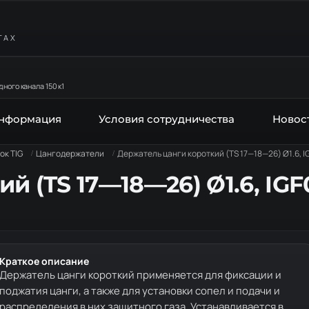
ТАХ
ного канала 150 к1
информация
Условия сотрудничества
Новос
ок TIG
Цангодержатели
Держатель цанги короткий (TS 17—18—26) Ø1.6, 
й (TS 17—18—26) Ø1.6, IG
Краткое описание
Держатель цанги короткий применяется для фиксации и
поджатия цанги, а также для установки сопел и подачи и
распределения в них защитного газа. Устанавливается в