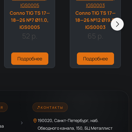
Сопло TIG TS 17—
Сопло TIG TS 17—
18—26 №7 Ø11.0,
18—26 №12 Ø19.5,
IGS0005
IGS0003
52 р.
65 р.
Подробнее
Подробнее
ИЯ
КОНТАКТЫ
190020, Санкт-Петербург, наб.
ва
Обводного канала, 150, БЦ Металлист