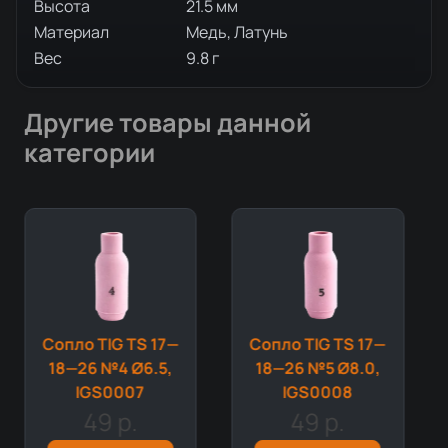
Высота
21.5 мм
Материал
Медь, Латунь
Вес
9.8 г
Другие товары данной
категории
Сопло TIG TS 17—
Сопло TIG TS 17—
18—26 №4 Ø6.5,
18—26 №5 Ø8.0,
IGS0007
IGS0008
49 р.
49 р.