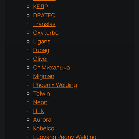
КЕДР
DRATEC
Translas
Oxyturbo
Ligans
Fubag
Oliver
От Михалыча
Migman
Phoenix Welding
Telwin
Neon
ПТК
Aurora
Kobelco
Luoyang Peony Welding