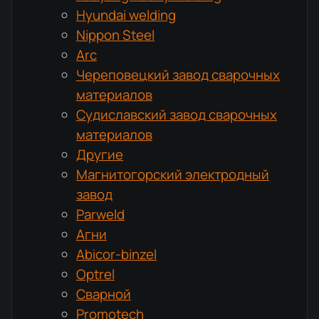
Hyundai welding
Nippon Steel
Arc
Череповецкий завод сварочных
материалов
Судиславский завод сварочных
материалов
Другие
Магнитогорский электродный
завод
Parweld
Агни
Abicor-binzel
Optrel
Сварной
Promotech