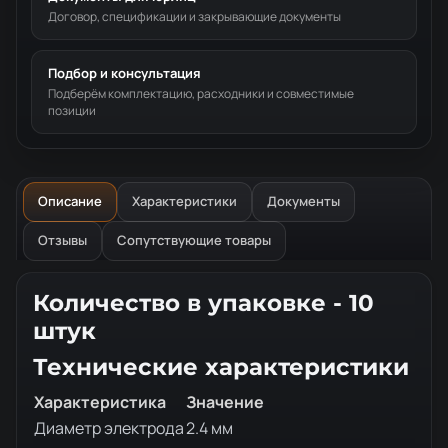
Договор, спецификации и закрывающие документы
Подбор и консультация
Подберём комплектацию, расходники и совместимые
позиции
Описание
Характеристики
Документы
Отзывы
Сопутствующие товары
Описание товара
Количество в упаковке - 10
штук
Технические характеристики
Характеристика
Значение
Диаметр электрода
2.4 мм