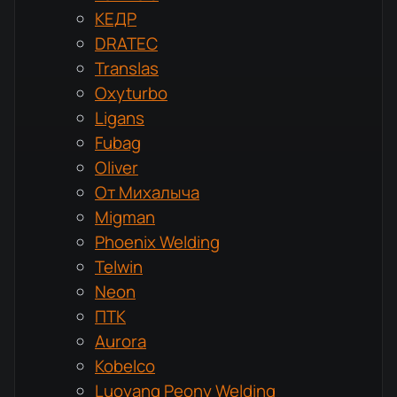
КЕДР
DRATEC
Translas
Oxyturbo
Ligans
Fubag
Oliver
От Михалыча
Migman
Phoenix Welding
Telwin
Neon
ПТК
Aurora
Kobelco
Luoyang Peony Welding