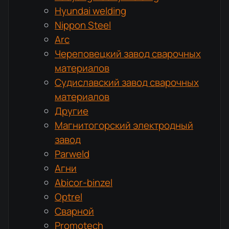
Hyundai welding
Nippon Steel
Arc
Череповецкий завод сварочных
материалов
Судиславский завод сварочных
материалов
Другие
Магнитогорский электродный
завод
Parweld
Агни
Abicor-binzel
Optrel
Сварной
Promotech