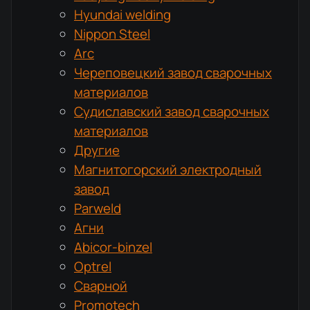
Hyundai welding
Nippon Steel
Arc
Череповецкий завод сварочных
материалов
Судиславский завод сварочных
материалов
Другие
Магнитогорский электродный
завод
Parweld
Агни
Abicor-binzel
Optrel
Сварной
Promotech