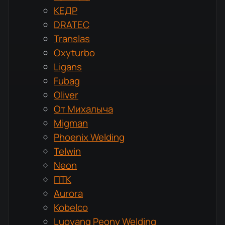
КЕДР
DRATEC
Translas
Oxyturbo
Ligans
Fubag
Oliver
От Михалыча
Migman
Phoenix Welding
Telwin
Neon
ПТК
Aurora
Kobelco
Luoyang Peony Welding