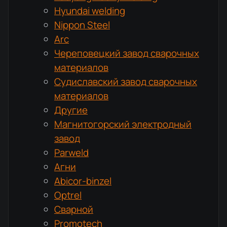
Hyundai welding
Nippon Steel
Arc
Череповецкий завод сварочных
материалов
Судиславский завод сварочных
материалов
Другие
Магнитогорский электродный
завод
Parweld
Агни
Abicor-binzel
Optrel
Сварной
Promotech