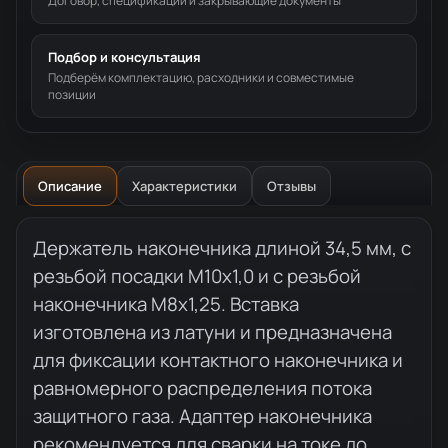
Договор, спецификации и закрывающие документы
Подбор и консультация
Подберём комплектацию, расходники и совместимые
позиции
Описание
Характеристики
Отзывы
Описание товара
Держатель наконечника длиной 34,5 мм, с
резьбой посадки М10x1,0 и с резьбой
наконечника М8x1,25. Вставка
изготовлена из латуни и предназначена
для фиксации контактного наконечника и
равномерного распределения потока
защитного газа. Адаптер наконечника
рекомендуется для сварки на токе до