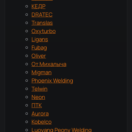
КЕДР
DRATEC
Translas
Oxyturbo
Ligans
Fubag
Oliver
От Михалыча
Migman
Phoenix Welding
Telwin
Neon
ПТК
Aurora
Kobelco
Luoyang Peony Welding