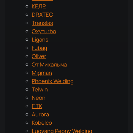
КЕДР
DRATEC
Translas
Oxyturbo
Ligans
Fubag
Oliver
От Михалыча
Migman
Phoenix Welding
Telwin
Neon
ПТК
Aurora
Kobelco
Luoyang Peony Welding