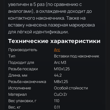
увеличен в 5 раз (по сравнению с
аналогами), а охлаждение доходит до
контактного наконечника. Также на
вставку нанесена лазерная маркировка
для лёгкой идентификации.
Технические характеристики
Производитель
Arc
Тип
Вставки под наконечник
Подходит для
Arc M3
Резьба посадки
M10x1,25
Длина, мм
44,2
Резьба наконечника
M8x1,25
Исполнение
Особой стойкости
Материал
CuCrZr
Вес упаковки, г
110
Вес, кг
0.11