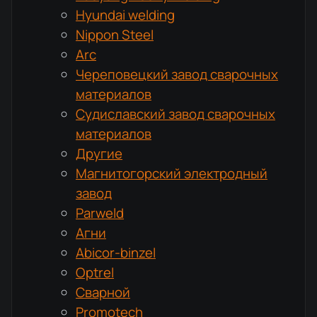
Hyundai welding
Nippon Steel
Arc
Череповецкий завод сварочных
материалов
Судиславский завод сварочных
материалов
Другие
Магнитогорский электродный
завод
Parweld
Агни
Abicor-binzel
Optrel
Сварной
Promotech