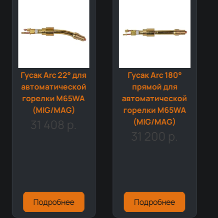
Гусак Arc 22° для
Гусак Arc 180°
автоматической
прямой для
горелки M65WA
автоматической
(MIG/MAG)
горелки M65WA
31 408 р.
(MIG/MAG)
31 200 р.
Подробнее
Подробнее