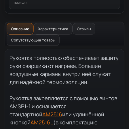
позиции
Описание
Характеристики
Отзывы
Сопутствующие товары
Описание товара
Рукоятка полностью обеспечивает защиту
руки сварщика от нагрева. Большие
воздушные карманы внутри неё служат
для надёжной термоизоляции.
Рукоятка закрепляется с помощью винтов
AMSP1-1 и оснащается
стандартной
AM2516
или удлинённой
кнопкой
AM2516L
(в комплектацию