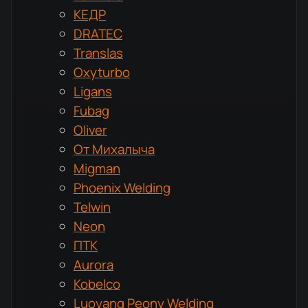
КЕДР
DRATEC
Translas
Oxyturbo
Ligans
Fubag
Oliver
От Михалыча
Migman
Phoenix Welding
Telwin
Neon
ПТК
Aurora
Kobelco
Luoyang Peony Welding