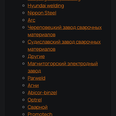
Hyundai welding
Nippon Steel
Arc
Череповецкий завод сварочных
материалов
Судиславский завод сварочных
материалов
Другие
Магнитогорский электродный
завод
Parweld
Агни
Abicor-binzel
Optrel
Сварной
Promotech