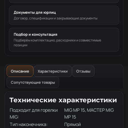
Документы для юрлиц
Договор, спецификации и закрывающие документы
Подбор и консультация
Подберём комплектацию, расходники и совместимые
позиции
Описание
Характеристики
Отзывы
Сопутствующие товары
Описание товара
Технические характеристики
Подходит для горелки
MIG MP 15, МАСТЕР MIG
MIG:
MP 15
Тип наконечника:
Прямой