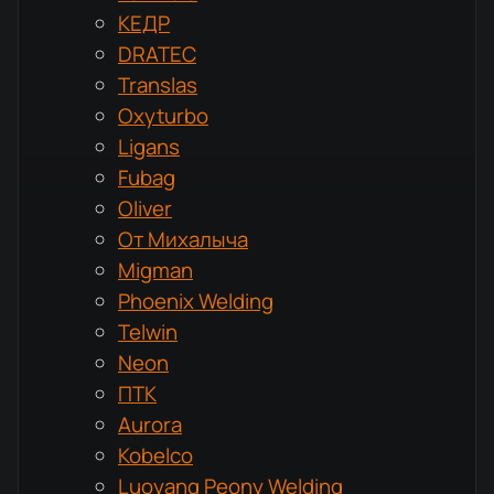
КЕДР
DRATEC
Translas
Oxyturbo
Ligans
Fubag
Oliver
От Михалыча
Migman
Phoenix Welding
Telwin
Neon
ПТК
Aurora
Kobelco
Luoyang Peony Welding