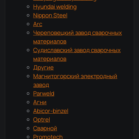
Hyundai welding
Nippon Steel
Arc
Череповецкий завод сварочных
материалов
Судиславский завод сварочных
материалов
Другие
Магнитогорский электродный
завод
Parweld
Агни
Abicor-binzel
Optrel
Сварной
Promotech