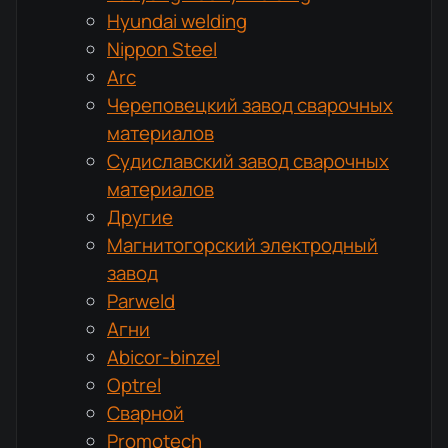
Hyundai welding
Nippon Steel
Arc
Череповецкий завод сварочных
материалов
Судиславский завод сварочных
материалов
Другие
Магнитогорский электродный
завод
Parweld
Агни
Abicor-binzel
Optrel
Сварной
Promotech