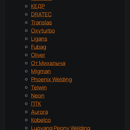
КЕДР
DRATEC
Translas
Oxyturbo
Ligans
Fubag
Oliver
От Михалыча
Migman
Phoenix Welding
Telwin
Neon
ПТК
Aurora
Kobelco
Luoyang Peony Welding