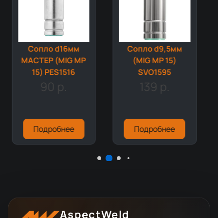
Сопло d16мм
Сопло d9,5мм
МАСТЕР (MIG MP
(MIG MP 15)
15) PES1516
SVO1595
90 р.
139 р.
Подробнее
Подробнее
AspectWeld