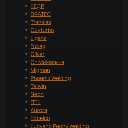
КЕДР
DRATEC
Translas
Oxyturbo
Ligans
Fubag
Oliver
От Михалыча
Migman
Phoenix Welding
Telwin
Neon
ПТК
Aurora
Kobelco
Luoyang Peony Welding