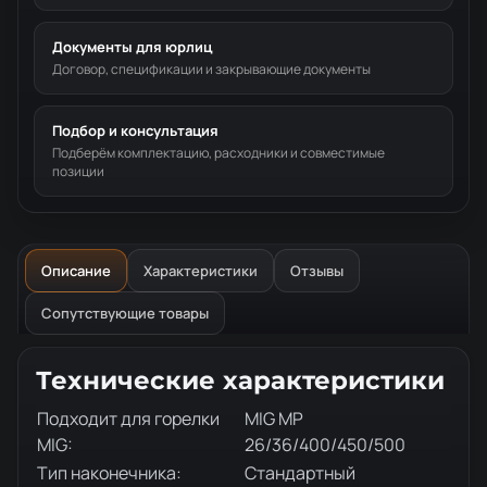
Документы для юрлиц
Договор, спецификации и закрывающие документы
Подбор и консультация
Подберём комплектацию, расходники и совместимые
позиции
Описание
Характеристики
Отзывы
Сопутствующие товары
Описание товара
Технические характеристики
Подходит для горелки
MIG MP
MIG:
26/36/400/450/500
Тип наконечника:
Стандартный