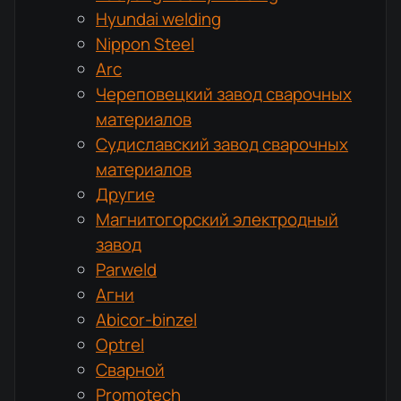
Hyundai welding
Nippon Steel
Arc
Череповецкий завод сварочных
материалов
Судиславский завод сварочных
материалов
Другие
Магнитогорский электродный
завод
Parweld
Агни
Abicor-binzel
Optrel
Сварной
Promotech