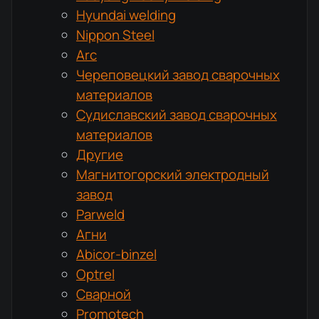
Hyundai welding
Nippon Steel
Arc
Череповецкий завод сварочных
материалов
Судиславский завод сварочных
материалов
Другие
Магнитогорский электродный
завод
Parweld
Агни
Abicor-binzel
Optrel
Сварной
Promotech