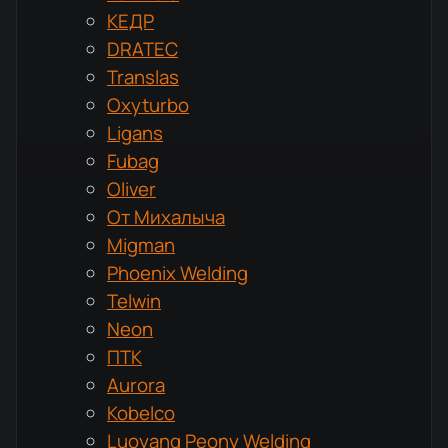
КЕДР
DRATEC
Translas
Oxyturbo
Ligans
Fubag
Oliver
От Михалыча
Migman
Phoenix Welding
Telwin
Neon
ПТК
Aurora
Kobelco
Luoyang Peony Welding