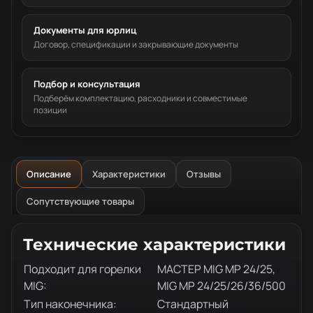
Документы для юрлиц
Договор, спецификации и закрывающие документы
Подбор и консультация
Подберём комплектацию, расходники и совместимые
позиции
Описание
Характеристики
Отзывы
Сопутствующие товары
Описание товара
Технические характеристики
Подходит для горелки
МАСТЕР MIG MP 24/25,
MIG:
MIG MP 24/25/26/36/500
Тип наконечника:
Стандартный