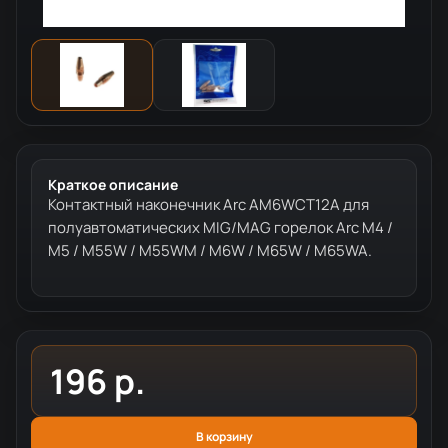
Краткое описание
Контактный наконечник Arc AM6WCT12A для
полуавтоматических MIG/MAG горелок Arc M4 /
M5 / M55W / M55WM / M6W / M65W / M65WA.
196 р.
В корзину