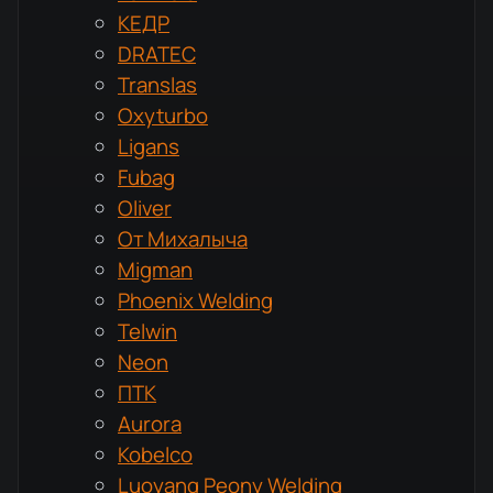
КЕДР
DRATEC
Translas
Oxyturbo
Ligans
Fubag
Oliver
От Михалыча
Migman
Phoenix Welding
Telwin
Neon
ПТК
Aurora
Kobelco
Luoyang Peony Welding