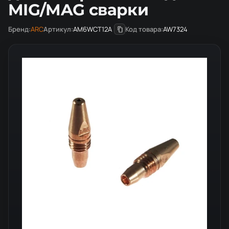
MIG/MAG сварки
Бренд:
ARC
Артикул:
AM6WCT12A
Код товара:
AW7324