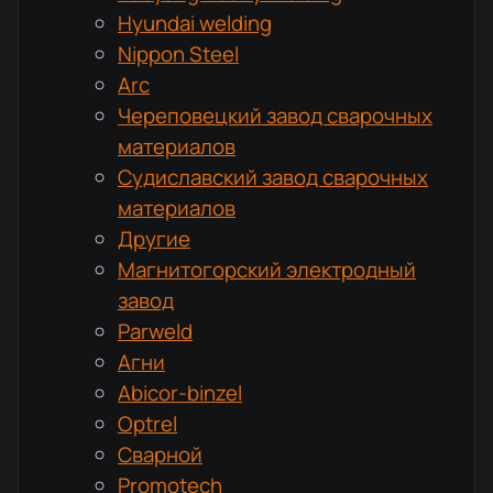
Hyundai welding
Nippon Steel
Arc
Череповецкий завод сварочных
материалов
Судиславский завод сварочных
материалов
Другие
Магнитогорский электродный
завод
Parweld
Агни
Abicor-binzel
Optrel
Сварной
Promotech