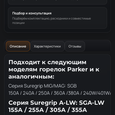
Подбор и консультация
Подберём комплектацию, расходники и совместимые
позиции
Описание
Характеристики
Отзывы
Описание товара
Подходит к следующим
моделям горелок Parker и к
аналогичным:
Серия Suregrip MIG/MAG: SGB
150A / 240A / 250A / 360A /380A / 240W/401W/
Серия Suregrip A-LW: SGA-LW
155A / 255A / 305A / 355A