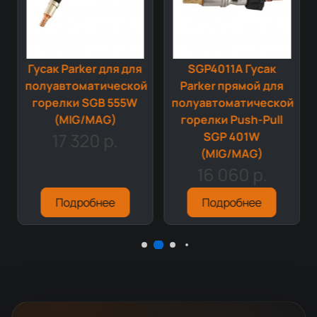
Гусак Parker для для
SGP4011A Гусак
й
полуавтоматической
Parker прямой для
горелки SGB 555W
полуавтоматической
(MIG/MAG)
горелки Push-Pull
17 320 р.
SGP 401W
(MIG/MAG)
16 060 р.
Подробнее
Подробнее