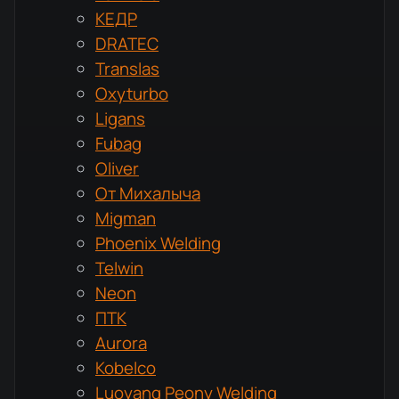
КЕДР
DRATEC
Translas
Oxyturbo
Ligans
Fubag
Oliver
От Михалыча
Migman
Phoenix Welding
Telwin
Neon
ПТК
Aurora
Kobelco
Luoyang Peony Welding