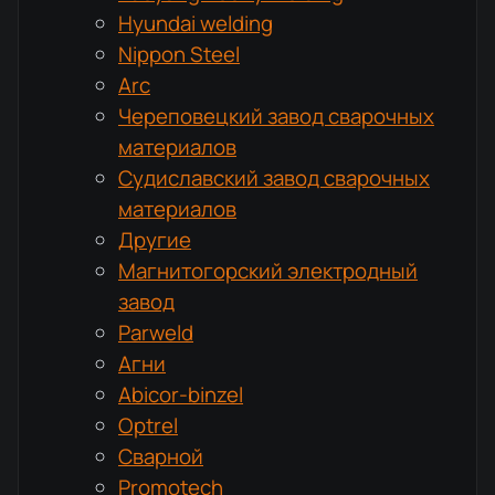
Hyundai welding
Nippon Steel
Arc
Череповецкий завод сварочных
материалов
Судиславский завод сварочных
материалов
Другие
Магнитогорский электродный
завод
Parweld
Агни
Abicor-binzel
Optrel
Сварной
Promotech