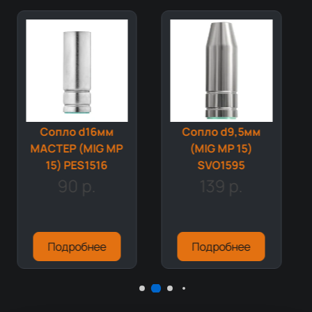
Сопло d16мм
Сопло d9,5мм
МАСТЕР (MIG MP
(MIG MP 15)
15) PES1516
SVO1595
90 р.
139 р.
Подробнее
Подробнее