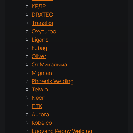
КЕДР
DRATEC
Translas
Oxyturbo
Ligans
Fubag
Oliver
От Михалыча
Migman
Phoenix Welding
Telwin
Neon
ПТК
Aurora
Kobelco
Luoyang Peony Welding