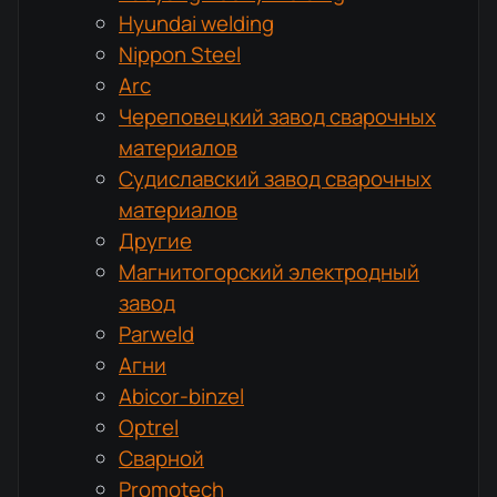
Hyundai welding
Nippon Steel
Arc
Череповецкий завод сварочных
материалов
Судиславский завод сварочных
материалов
Другие
Магнитогорский электродный
завод
Parweld
Агни
Abicor-binzel
Optrel
Сварной
Promotech