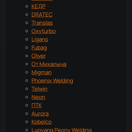
КЕДР
DRATEC
Translas
Oxyturbo
Ligans
Fubag
Oliver
От Михалыча
Migman
Phoenix Welding
Telwin
Neon
ПТК
Aurora
Kobelco
Luoyang Peony Welding