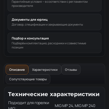
Гарантийные условия — в соответствии с регламентом
производителя
Документы для юрлиц
Договор, спецификации и закрывающие документы
Подбор и консультация
Подберём комплектацию, расходники и совместимые
позиции
Описание
Характеристики
Отзывы
Сопутствующие товары
Описание товара
Технические характеристики
Подходит для горелки
MIG MP 24, MIG MP 240
MIG: