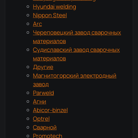
Hyundai welding
Nippon Steel
Arc
Череповецкий завод сварочных
материалов
Судиславский завод сварочных
материалов
Другие
Магнитогорский электродный
завод
Parweld
Агни
Abicor-binzel
Optrel
Сварной
Promotech