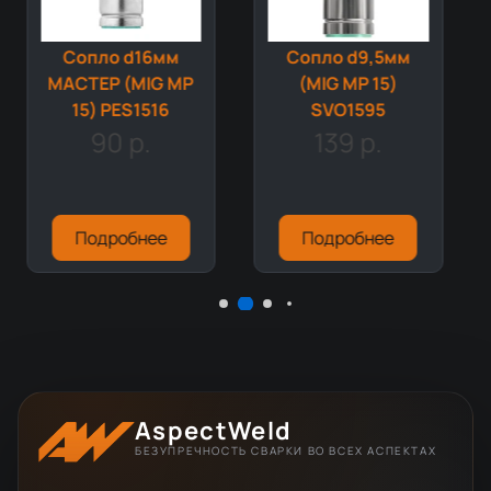
Сопло d16мм
Сопло d9,5мм
МАСТЕР (MIG MP
(MIG MP 15)
15) PES1516
SVO1595
90 р.
139 р.
Подробнее
Подробнее
AspectWeld
БЕЗУПРЕЧНОСТЬ СВАРКИ ВО ВСЕХ АСПЕКТАХ