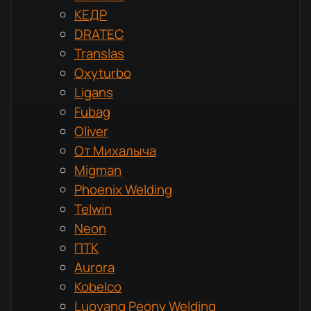
КЕДР
DRATEC
Translas
Oxyturbo
Ligans
Fubag
Oliver
От Михалыча
Migman
Phoenix Welding
Telwin
Neon
ПТК
Aurora
Kobelco
Luoyang Peony Welding