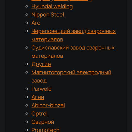
Hyundai welding
Nippon Steel
Arc
Череповецкий завод сварочных
материалов
Судиславский завод сварочных
материалов
Другие
Магнитогорский электродный
завод
Parweld
Агни
Abicor-binzel
Optrel
Сварной
Promotech