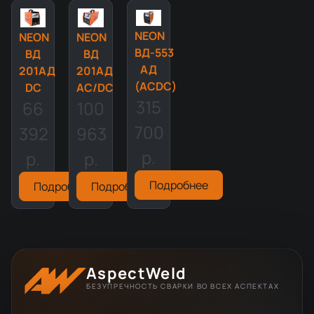
NEON
NEON
NEON
ВД-553
ВД
ВД
АД
201АД
201АД
(ACDC)
DC
AC/DC
315
66
100
700
392
963
р.
р.
р.
Подробнее
Подробнее
Подробнее
AspectWeld
БЕЗУПРЕЧНОСТЬ СВАРКИ ВО ВСЕХ АСПЕКТАХ