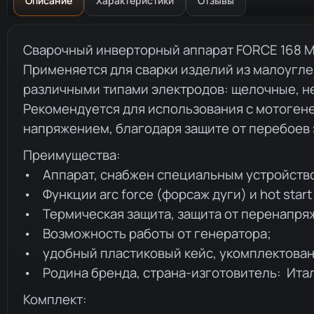
Описание
Характеристики
Отзывы
Описание товара
Сварочный инверторный аппарат FORCE 168 M
Применяется для сварки изделий из малоугл
различными типами электродов: щелочные, нер
Рекомендуется для использования с мотоген
напряжением, благодаря защите от перебоев 
Преимущества:
• Аппарат, снабжен специальным устройство
• Функции arc force (форсаж дуги) и hot start 
• Термическая защита, защита от перенапряж
• Возможность работы от генератора;
• удобный пластиковый кейс, укомплектова
• Родина бренда, страна-изготовитель: Ита
Комплект: