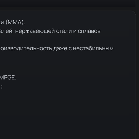
ки (MMA).
алей, нержавеющей стали и сплавов
роизводительность даже с нестабильным
 MPGE.
);