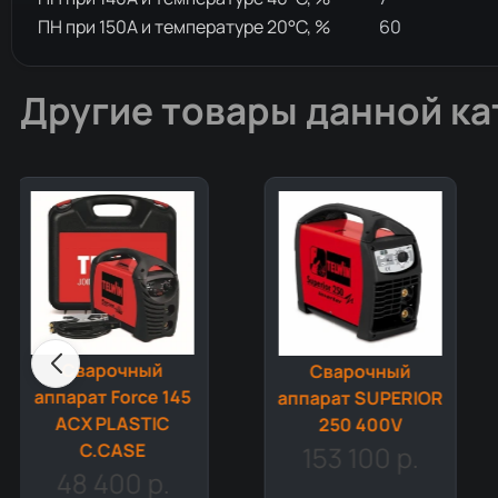
ПН при 150А и температуре 20°С, %
60
Другие товары данной ка
Сварочный
Сварочный
аппарат FORCE 125
аппарат SUPERIOR
230V ACD
250 400V
31 110 р.
153 100 р.