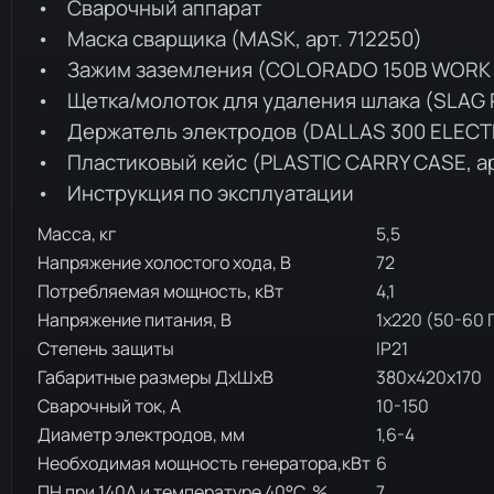
• Сварочный аппарат
• Маска сварщика (MASK, арт. 712250)
• Зажим заземления (COLORADO 150B WORK CL
• Щетка/молоток для удаления шлака (SLAG R
• Держатель электродов (DALLAS 300 ELECTR
• Пластиковый кейс (PLASTIC CARRY CASE, ар
• Инструкция по эксплуатации
Масса, кг
5,5
Напряжение холостого хода, В
72
Потребляемая мощность, кВт
4,1
Напряжение питания, В
1х220 (50-60 
Степень защиты
IP21
Габаритные размеры ДхШхВ
380х420х170
Сварочный ток, А
10-150
Диаметр электродов, мм
1,6-4
Необходимая мощность генератора,кВт
6
ПН при 140А и температуре 40°С, %
7