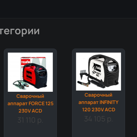
тегории
Сварочный
Сварочный
аппарат INFINITY
аппарат INFINITY
120 230V ACD
170 230V ACX
34 105 р.
(816080)
42 500 р.