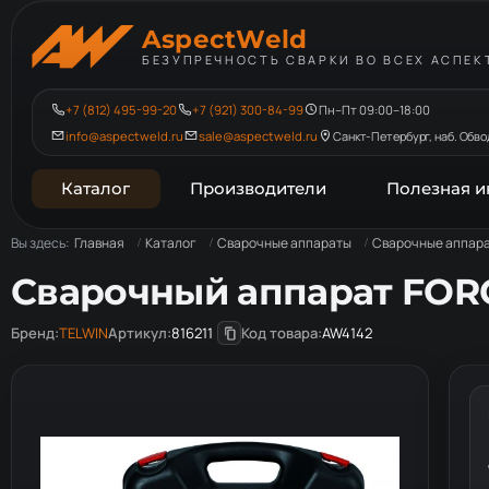
AspectWeld
БЕЗУПРЕЧНОСТЬ СВАРКИ ВО ВСЕХ АСПЕК
+7 (812) 495-99-20
+7 (921) 300-84-99
Пн–Пт 09:00–18:00
info@aspectweld.ru
sale@aspectweld.ru
Санкт-Петербург, наб. Обвод
Каталог
Производители
Полезная 
Вы здесь:
Главная
Каталог
Сварочные аппараты
Сварочные аппара
Сварочный аппарат FORC
Бренд:
TELWIN
Артикул:
816211
Код товара:
AW4142