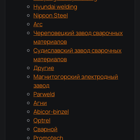
Hyundai welding
Nippon Steel
Arc
Череповецкий завод сварочных
материалов
Судиславский завод сварочных
материалов
Другие
Магнитогорский электродный
завод
Parweld
Агни
Abicor-binzel
Optrel
Сварной
Promotech