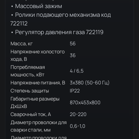
• Массовый зажим
• Ролики подающего механизма код
722112
• Регулятор давления газа 722119
Масса, кг
56
Напряжение холостого
36
хода, В
Потребляемая
4 / 6,5
мощность, кВт
Напряжение питания, В
3х380 (50-60 Гц)
Степень защиты
IP22
Габаритные размеры
870х453х800
ДхШхВ
Сварочный ток, А
20-220
Диаметр проволоки для
0,6-1,0
сварки стали, мм
Диаметр проволоки для