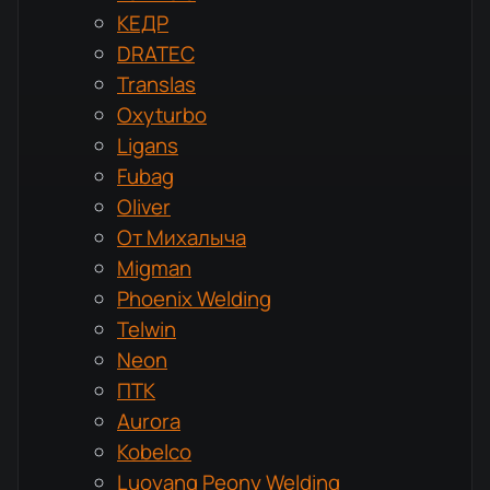
КЕДР
DRATEC
Translas
Oxyturbo
Ligans
Fubag
Oliver
От Михалыча
Migman
Phoenix Welding
Telwin
Neon
ПТК
Aurora
Kobelco
Luoyang Peony Welding