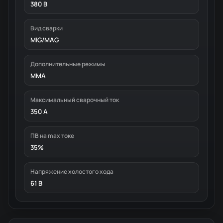
380 В
Вид сварки
MIG/MAG
Дополнительные режимы
MMA
Максимальный сварочный ток
350 А
ПВ на max токе
35%
Напряжение холостого хода
61 В