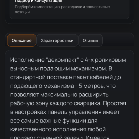
Подбор и консультация
Подберём комплектацию, расходники и совместимые
позиции
Описание
Характеристики
Отзывы
Описание товара
Исполнение "декомпакт" с 4-х роликовым
выносным подающим механизмом. В
стандартной поставке пакет кабелей до
подающего механизма - 5 метров, что
позволяет максимально расширить
рабочую зону каждого сварщика. Простая
в настройках панель управления имеет
все самые важные функции для
качественного исполнения любой
производственной задачи. Имеется