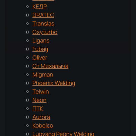
КЕДР
DRATEC
Translas
Oxyturbo
Ligans
Fubag
Oliver
От Михалыча
Migman
Phoenix Welding
Telwin
Neon
ПТК
Aurora
Kobelco
Luoyang Peony Welding