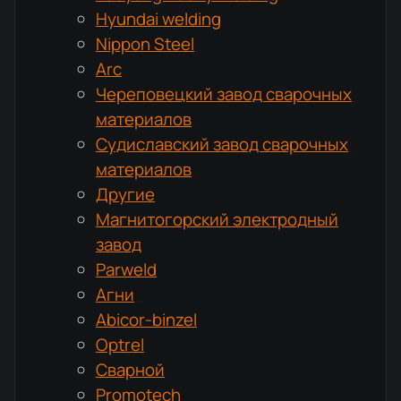
Hyundai welding
Nippon Steel
Arc
Череповецкий завод сварочных
материалов
Судиславский завод сварочных
материалов
Другие
Магнитогорский электродный
завод
Parweld
Агни
Abicor-binzel
Optrel
Сварной
Promotech