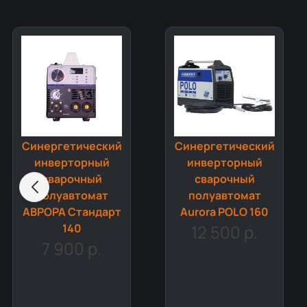
Синергетический
Синергетический
инверторный
инверторный
сварочный
сварочный
полуавтомат
полуавтомат
АВРОРА Стандарт
Aurora POLO 160
140
12 500 р.
7 900 р.