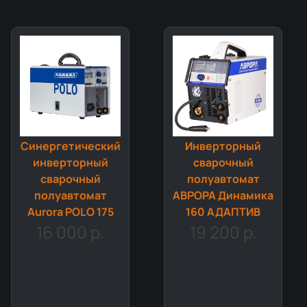
Синергетический
Инверторный
инверторный
сварочный
сварочный
полуавтомат
полуавтомат
АВРОРА Динамика
Aurora POLO 175
160 АДАПТИВ
16 000 р.
19 200 р.