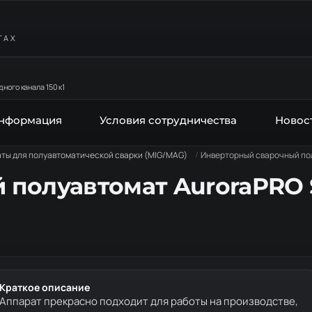
ТАХ
ного канала 150 к1
информация
Условия сотрудничества
Новос
ты для полуавтоматической сварки (MIG/MAG)
Инверторный сварочный по
 полуавтомат AuroraPRO
Краткое описание
Аппарат прекрасно подходит для работы на производстве,