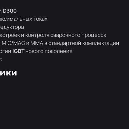
и
D300
аксимальных токах
редуктора
астроек и контроля сварочного процесса
и MIG/MAG и MMA в стандартной комплектации
логии
IGBT
нового поколения
с
тики