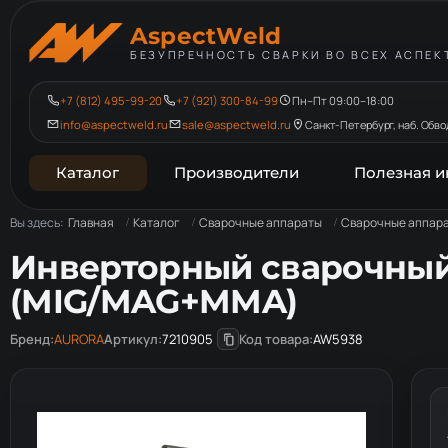
AspectWeld
БЕЗУПРЕЧНОСТЬ СВАРКИ ВО ВСЕХ АСПЕК
+7 (812) 495-99-20
+7 (921) 300-84-99
Пн–Пт 09:00–18:00
info@aspectweld.ru
sale@aspectweld.ru
Санкт-Петербург, наб. Обвод
Каталог
Производители
Полезная 
Вы здесь:
Главная
Каталог
Сварочные аппараты
Сварочные аппара
Инверторный сварочный
(MIG/MAG+MMA)
Бренд:
AURORA
Артикул:
7210905
Код товара:
AW5938