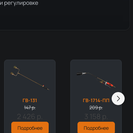
ри регулировке
ГВ-131
ГВ-1714-ПП
147 р.
209 р.
2 426 р.
3 158 р.
Подробнее
Подробнее