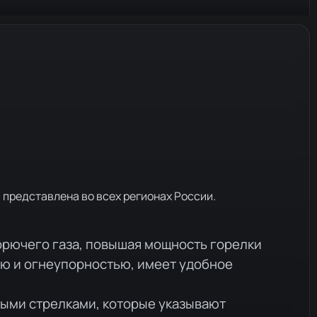
 представлена во всех регионах России.
рючего газа, повышая мощность горелки
ью и огнеупорностью, имеет удобное
ными стрелками, которые указывают