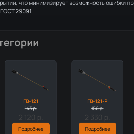
крытии, что минимизирует возможность ошибки п
 ГОСТ 29091
тегории
ГВ-121
ГВ-121-Р
143 р.
156 р.
2 120 р.
2 330 р.
Подробнее
Подробнее