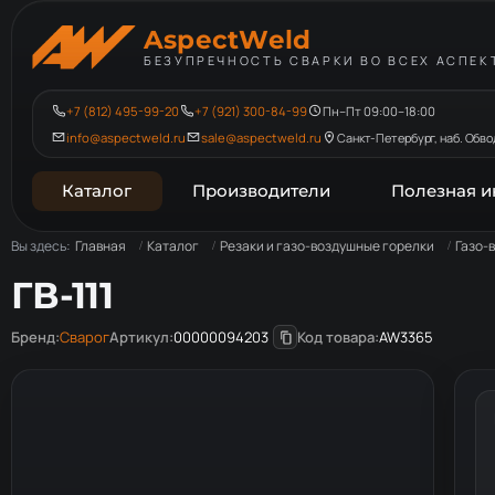
AspectWeld
БЕЗУПРЕЧНОСТЬ СВАРКИ ВО ВСЕХ АСПЕК
+7 (812) 495-99-20
+7 (921) 300-84-99
Пн–Пт 09:00–18:00
info@aspectweld.ru
sale@aspectweld.ru
Санкт-Петербург, наб. Обвод
Каталог
Производители
Полезная 
Вы здесь:
Главная
Каталог
Резаки и газо-воздушные горелки
Газо-
ГВ-111
Бренд:
Сварог
Артикул:
00000094203
Код товара:
AW3365