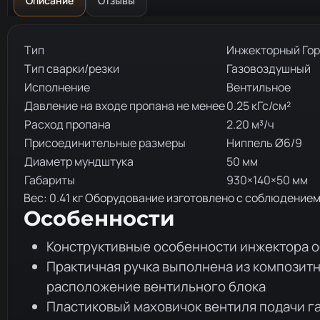
Описание
Отзывы
Описание товара
Тип
Инжекторный Гор
Тип сварки/резки
Газовоздушный
Исполнение
Вентильное
Давление на входе пропана не менее
0.25 кГс/см²
Расход пропана
2.20 м³/ч
Присоединительные размеры
Ниппель Ø6/9
Диаметр мундштука
50 мм
Габариты
930×140×50 мм
Вес: 0.41 кг Оборудование изготовлено с соблюдение
Особенности
Конструктивные особенности инжектора о
Практичная ручка выполнена из композит
расположение вентильного блока
Пластиковый маховичок вентиля подачи г