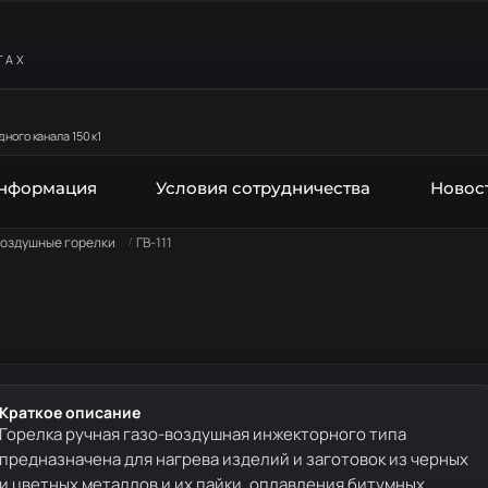
ТАХ
ного канала 150 к1
информация
Условия сотрудничества
Новос
воздушные горелки
ГВ-111
Краткое описание
Горелка ручная газо-воздушная инжекторного типа
предназначена для нагрева изделий и заготовок из черных
и цветных металлов и их пайки, оплавления битумных