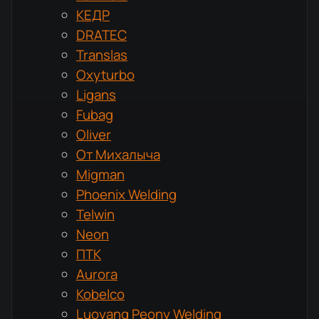
КЕДР
DRATEC
Translas
Oxyturbo
Ligans
Fubag
Oliver
От Михалыча
Migman
Phoenix Welding
Telwin
Neon
ПТК
Aurora
Kobelco
Luoyang Peony Welding