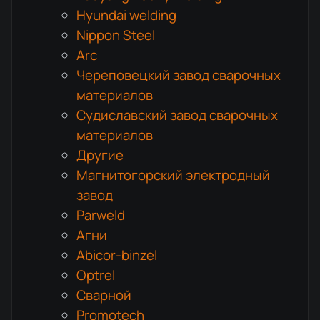
Hyundai welding
Nippon Steel
Arc
Череповецкий завод сварочных
материалов
Судиславский завод сварочных
материалов
Другие
Магнитогорский электродный
завод
Parweld
Агни
Abicor-binzel
Optrel
Сварной
Promotech