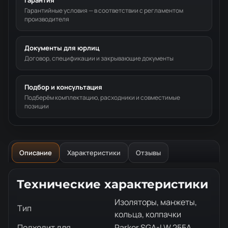
Гарантия
Гарантийные условия — в соответствии с регламентом
производителя
Документы для юрлиц
Договор, спецификации и закрывающие документы
Подбор и консультация
Подберём комплектацию, расходники и совместимые
позиции
Описание
Характеристики
Отзывы
Описание товара
Технические характеристики
Изоляторы, манжеты,
Тип
кольца, колпачки
Подходит для
Parker SGA-LW 255A