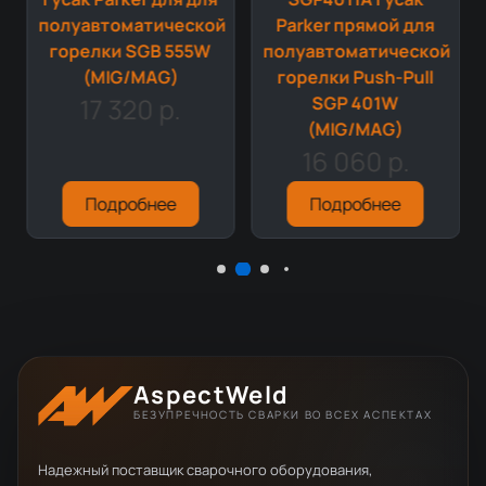
й
полуавтоматической
Parker прямой для
горелки SGB 555W
полуавтоматической
(MIG/MAG)
горелки Push-Pull
17 320 р.
SGP 401W
(MIG/MAG)
16 060 р.
Подробнее
Подробнее
AspectWeld
БЕЗУПРЕЧНОСТЬ СВАРКИ ВО ВСЕХ АСПЕКТАХ
Надежный поставщик сварочного оборудования,