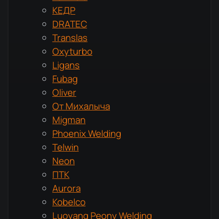
КЕДР
DRATEC
Translas
Oxyturbo
Ligans
Fubag
Oliver
От Михалыча
Migman
Phoenix Welding
Telwin
Neon
ПТК
Aurora
Kobelco
Luoyang Peony Welding