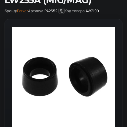
LW255A (MIG/MAG)
Бренд:
Parker
Артикул:
PA2552
Код товара:
AW7199