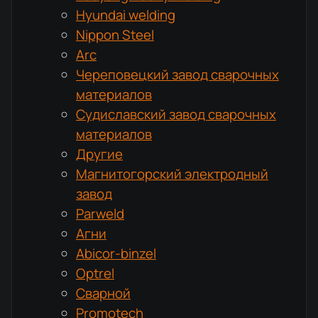
Hyundai welding
Nippon Steel
Arc
Череповецкий завод сварочных
материалов
Судиславский завод сварочных
материалов
Другие
Магнитогорский электродный
завод
Parweld
Агни
Abicor-binzel
Optrel
Сварной
Promotech