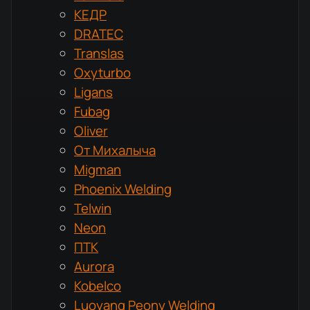
КЕДР
DRATEC
Translas
Oxyturbo
Ligans
Fubag
Oliver
От Михалыча
Migman
Phoenix Welding
Telwin
Neon
ПТК
Aurora
Kobelco
Luoyang Peony Welding