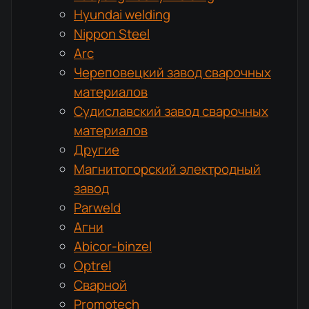
Hyundai welding
Nippon Steel
Arc
Череповецкий завод сварочных
материалов
Судиславский завод сварочных
материалов
Другие
Магнитогорский электродный
завод
Parweld
Агни
Abicor-binzel
Optrel
Сварной
Promotech