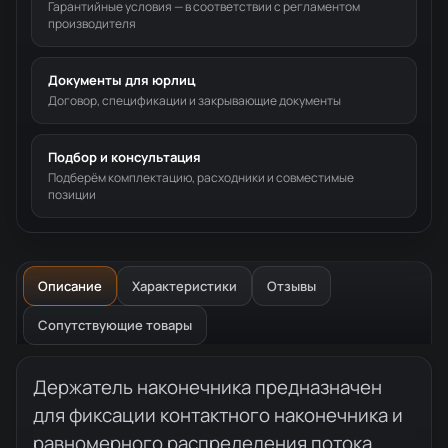
Гарантийные условия — в соответствии с регламентом
производителя
Документы для юрлиц
Договор, спецификации и закрывающие документы
Подбор и консультация
Подберём комплектацию, расходники и совместимые
позиции
Описание
Характеристики
Отзывы
Сопутствующие товары
Описание товара
Держатель наконечника предназначен
для фиксации контактного наконечника и
равномерного распределения потока