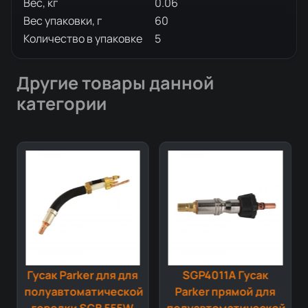
Вес, кг
0.06
Вес упаковки, г
60
Количество в упаковке
5
Другие товары данной
категории
Гусак Parker для для
SGP4011A Гусак
й
полуавтоматической
Parker прямой для
горелки SGB 555W
полуавтоматической