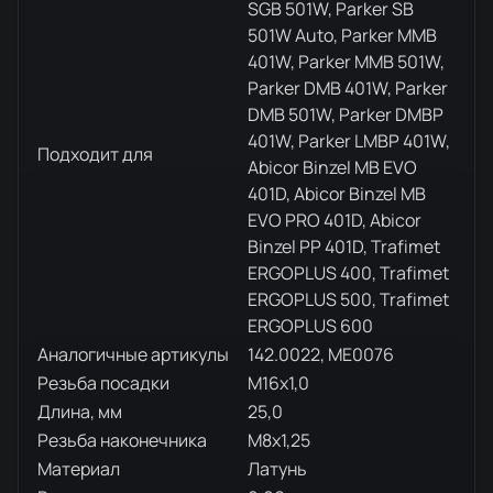
SGB 501W, Parker SB
501W Auto, Parker MMB
401W, Parker MMB 501W,
Parker DMB 401W, Parker
DMB 501W, Parker DMBP
401W, Parker LMBP 401W,
Подходит для
Abicor Binzel MB EVO
401D, Abicor Binzel MB
EVO PRO 401D, Abicor
Binzel PP 401D, Trafimet
ERGOPLUS 400, Trafimet
ERGOPLUS 500, Trafimet
ERGOPLUS 600
Аналогичные артикулы
142.0022, ME0076
Резьба посадки
M16x1,0
Длина, мм
25,0
Резьба наконечника
M8x1,25
Материал
Латунь