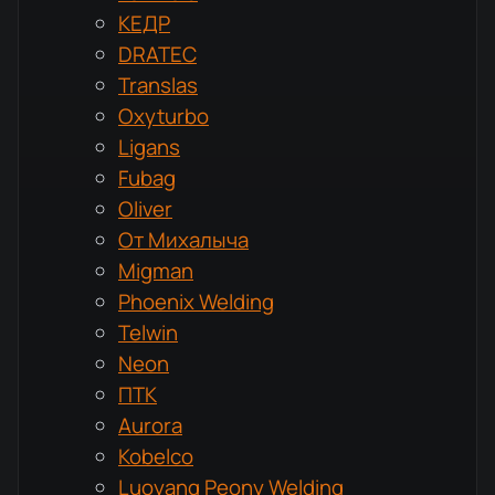
КЕДР
DRATEC
Translas
Oxyturbo
Ligans
Fubag
Oliver
От Михалыча
Migman
Phoenix Welding
Telwin
Neon
ПТК
Aurora
Kobelco
Luoyang Peony Welding