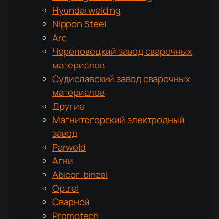
Hyundai welding
Nippon Steel
Arc
Череповецкий завод сварочных
материалов
Судиславский завод сварочных
материалов
Другие
Магнитогорский электродный
завод
Parweld
Агни
Abicor-binzel
Optrel
Сварной
Promotech