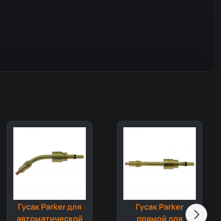
Гусак Parker для
Гусак Parker
автоматической
прямой для