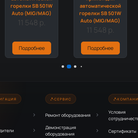
горелки SB 501W
автоматической
Auto (MIG/MAG)
горелки SB 501W
11 548 р.
Auto (MIG/MAG)
11 548 р.
Подробнее
Подробнее
ИГАЦИЯ
СЕРВИС
КОМПАН
Условия
Ремонт оборудования
сотрудничест
Демонстрация
дители
Сертификаты
оборудования