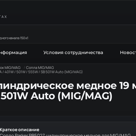
ТАХ
ного канала 150 к1
информация
Условия сотрудничества
Новос
лок MIG/MAG
Сопла MIG/MAG
 / 401W / 501W / 555W / SB 501W Auto (MIG/MAG)
илиндрическое медное 19 
B 501W Auto (MIG/MAG)
Краткое описание
Сопло Parker PB5027 цилиндрическое медное для MIG/MAG