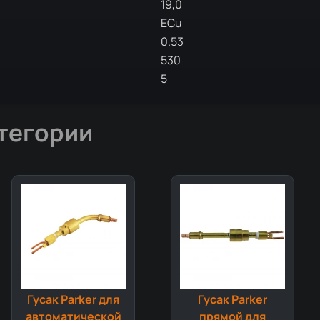
19,0
ECu
0.53
530
5
тегории
Гусак Parker для
Гусак Parker
автоматической
прямой для