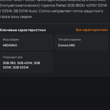
(полуавтоматических) горелок Parker SGB 380A/ 401W/ 501W
/ 555W, SB 501W Auto. Сопло направляет поток защитного
газа в зону сварки.
Ключевые характеристики
Все характеристики
Вид сварки
Тип расходника
MIG/MAG
Сопло MIG
Подходит для
SGB 380, SGB 401W, SGB
501W, SGB 555W