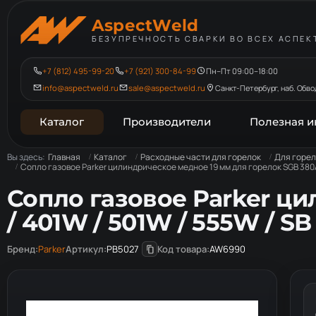
AspectWeld
БЕЗУПРЕЧНОСТЬ СВАРКИ ВО ВСЕХ АСПЕК
+7 (812) 495-99-20
+7 (921) 300-84-99
Пн–Пт 09:00–18:00
info@aspectweld.ru
sale@aspectweld.ru
Санкт-Петербург, наб. Обвод
Каталог
Производители
Полезная 
Вы здесь:
Главная
Каталог
Расходные части для горелок
Для горе
Сопло газовое Parker цилиндрическое медное 19 мм для горелок SGB 380A
Сопло газовое Parker ц
/ 401W / 501W / 555W / S
Бренд:
Parker
Артикул:
PB5027
Код товара:
AW6990