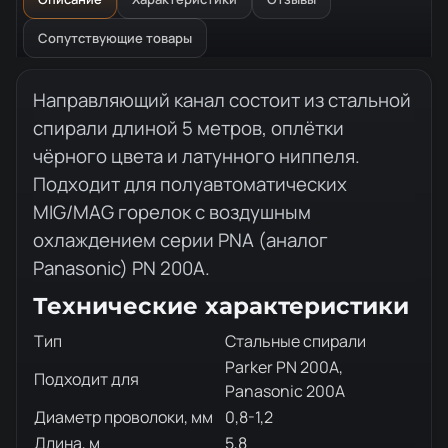
Сопутствующие товары
Описание товара
Направляющий канал состоит из стальной
спирали длиной 5 метров, оплётки
чёрного цвета и латунного ниппеля.
Подходит для полуавтоматических
MIG/MAG горелок с воздушным
охлаждением серии PNA (аналог
Panasonic) PN 200A.
Технические характеристики
Тип
Стальные спирали
Parker PN 200A,
Подходит для
Panasonic 200A
Диаметр проволоки, мм
0,8-1,2
Длина, м
5,8