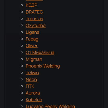
КЕДР
DRATEC
Translas
Oxyturbo
Ligans
Fubag
Oliver
От Михалыча
Migman
Phoenix Welding
Telwin
Neon
ПТК
Aurora
Kobelco
Luoyang Peony Welding