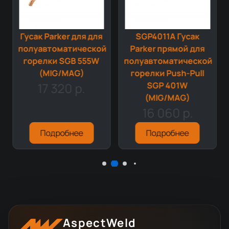
Гусак Parker для для
SGP4011A Гусак
й
полуавтоматической
Parker прямой для
горелки SGB 555W
полуавтоматической
(MIG/MAG)
горелки Push-Pull
17 320 р.
SGP 401W
(MIG/MAG)
16 060 р.
Подробнее
Подробнее
AspectWeld