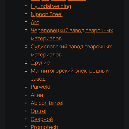
Hyundai welding
Nippon Steel
Arc
Череповецкий завод сварочных
материалов
Судиславский завод сварочных
материалов
Другие
Магнитогорский электродный
завод
Parweld
Агни
Abicor-binzel
Optrel
Сварной
Promotech