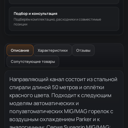
Подбор и консультация
Подберём комплектацию, расходники и совместимые
позиции
Описание
Характеристики
Отзывы
Сопутствующие товары
Описание товара
Направляющий канал состоит из стальной
спирали длиной 50 метров и оплётки
красного цвета. Подходит к следующим
моделям автоматических и
полуавтоматических MIG/MAG горелок с
воздушным охлаждением Parker и к
аналогичным: Серия Suregrip MIG/MAG: