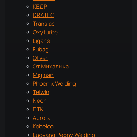
КЕДР
DRATEC
Translas
Oxyturbo
Ligans
Fubag
Oliver
От Михалыча
Migman
Phoenix Welding
Telwin
Neon
ПТК
Aurora
Kobelco
Luoyang Peony Welding