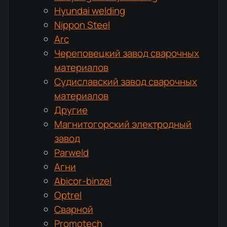
Hyundai welding
Nippon Steel
Arc
Череповецкий завод сварочных
материалов
Судиславский завод сварочных
материалов
Другие
Магнитогорский электродный
завод
Parweld
Агни
Abicor-binzel
Optrel
Сварной
Promotech