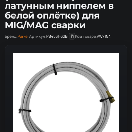
латунным ниппелем в
белой оплётке) для
MIG/MAG сварки
Бренд:
Parker
Артикул:
PB4531-30B
Код товара:
AW7154