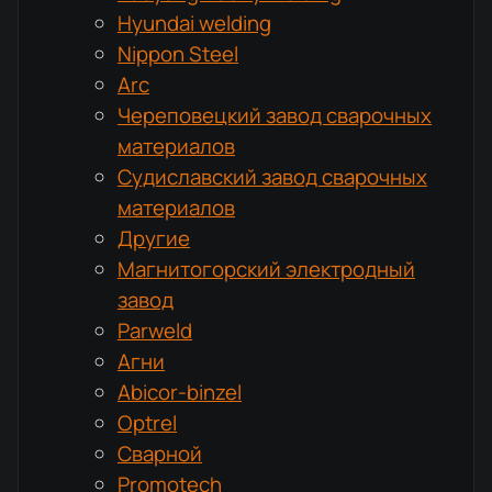
Hyundai welding
Nippon Steel
Arc
Череповецкий завод сварочных
материалов
Судиславский завод сварочных
материалов
Другие
Магнитогорский электродный
завод
Parweld
Агни
Abicor-binzel
Optrel
Сварной
Promotech