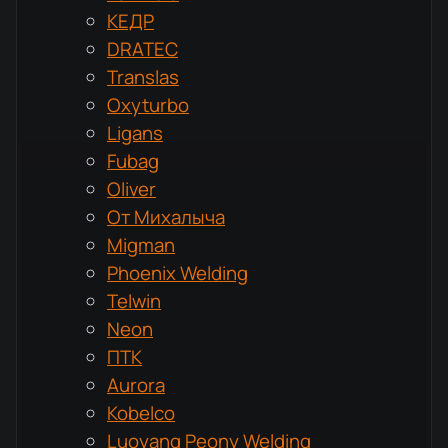
КЕДР
DRATEC
Translas
Oxyturbo
Ligans
Fubag
Oliver
От Михалыча
Migman
Phoenix Welding
Telwin
Neon
ПТК
Aurora
Kobelco
Luoyang Peony Welding