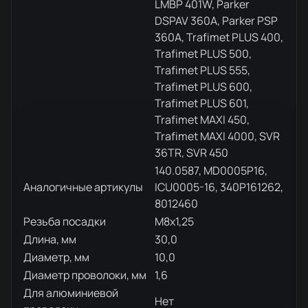
LMBP 401W, Parker
DSPAV 360A, Parker PSP
360A, Trafimet PLUS 400,
Trafimet PLUS 500,
Trafimet PLUS 555,
Trafimet PLUS 600,
Trafimet PLUS 601,
Trafimet MAXI 450,
Trafimet MAXI 4000, SVR
36TR, SVR 450
140.0587, MD0005P16,
Аналогичные артикулы
ICU0005-16, 340P161262,
8012460
Резьба посадки
M8x1,25
Длина, мм
30,0
Диаметр, мм
10,0
Диаметр проволоки, мм
1,6
Для алюминиевой
Нет