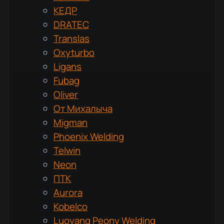
КЕДР
DRATEC
Translas
Oxyturbo
Ligans
Fubag
Oliver
От Михалыча
Migman
Phoenix Welding
Telwin
Neon
ПТК
Aurora
Kobelco
Luoyang Peony Welding