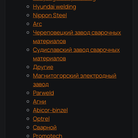
Hyundai welding
Nippon Steel
Arc
Череповецкий завод сварочных
материалов
Судиславский завод сварочных
материалов
Другие
Магнитогорский электродный
завод
Parweld
Агни
Abicor-binzel
Optrel
Сварной
Promotech