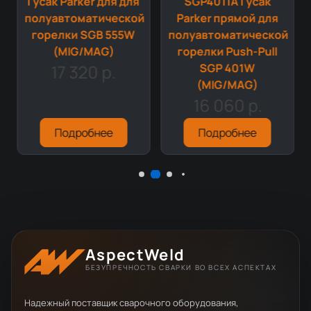
Гусак Parker для для
SGP4011A Гусак
й
полуавтоматической
Parker прямой для
горелки SGB 555W
полуавтоматической
(MIG/MAG)
горелки Push-Pull
17 320 р.
SGP 401W
(MIG/MAG)
16 060 р.
Подробнее
Подробнее
AspectWeld
БЕЗУПРЕЧНОСТЬ СВАРКИ ВО ВСЕХ АСПЕКТАХ
Надежный поставщик сварочного оборудования,