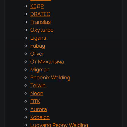
КЕДР
DRATEC
Translas
Oxyturbo
Ligans
Fubag
Oliver
От Михалыча
Migman
Phoenix Welding
Telwin
Neon
ПТК
Aurora
Kobelco
Luoyang Peony Welding