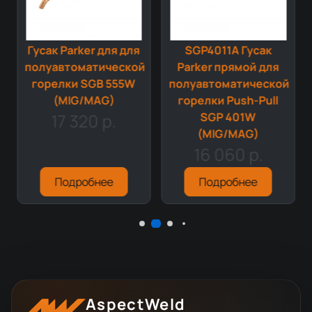
Гусак Parker для для
SGP4011A Гусак
й
полуавтоматической
Parker прямой для
горелки SGB 555W
полуавтоматической
(MIG/MAG)
горелки Push-Pull
17 320 р.
SGP 401W
(MIG/MAG)
16 060 р.
Подробнее
Подробнее
AspectWeld