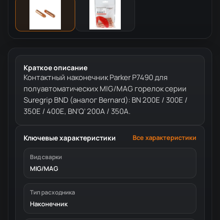
Краткое описание
Контактный наконечник Parker P7490 для
полуавтоматических MIG/MAG горелок серии
Suregrip BND (аналог Bernard): BN 200E / 300E /
350E / 400E, BN’Q’ 200A / 350A.
Ключевые характеристики
Все характеристики
Вид сварки
MIG/MAG
Тип расходника
Наконечник