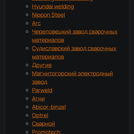
Hyundai welding
Nippon Steel
Arc
Череповецкий завод сварочных
материалов
Судиславский завод сварочных
материалов
Другие
Магнитогорский электродный
завод
Parweld
Агни
Abicor-binzel
Optrel
Сварной
Promotech