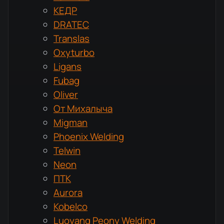
КЕДР
DRATEC
Translas
Oxyturbo
Ligans
Fubag
Oliver
От Михалыча
Migman
Phoenix Welding
Telwin
Neon
ПТК
Aurora
Kobelco
Luoyang Peony Welding