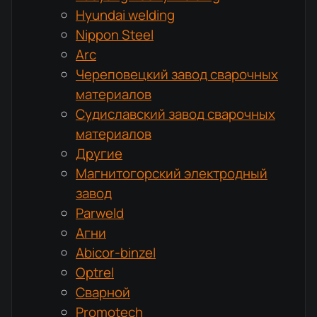
Hyundai welding
Nippon Steel
Arc
Череповецкий завод сварочных
материалов
Судиславский завод сварочных
материалов
Другие
Магнитогорский электродный
завод
Parweld
Агни
Abicor-binzel
Optrel
Сварной
Promotech