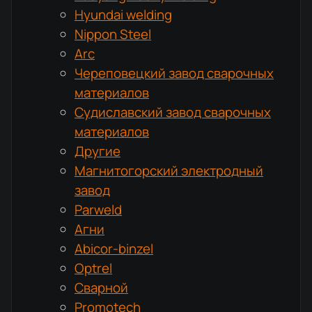
Hyundai welding
Nippon Steel
Arc
Череповецкий завод сварочных
материалов
Судиславский завод сварочных
материалов
Другие
Магнитогорский электродный
завод
Parweld
Агни
Abicor-binzel
Optrel
Сварной
Promotech