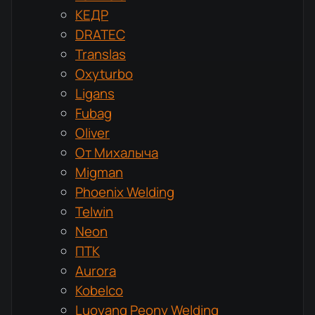
КЕДР
DRATEC
Translas
Oxyturbo
Ligans
Fubag
Oliver
От Михалыча
Migman
Phoenix Welding
Telwin
Neon
ПТК
Aurora
Kobelco
Luoyang Peony Welding