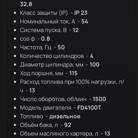
32,8
Класс защиты (IP) -
IP 23
Номинальный ток, A -
54
Система пуска, В -
12
cos ф -
0.8
Частота, Гц -
50
Количество цилиндров -
4
Диаметр цилиндра, мм -
100
Ход поршня, мм -
115
Расход топлива при 100% нагрузки, л/
ч -
13
Число оборотов, об/мин -
1500
Модель двигателя -
FD4100T
Топливо -
дизельное
Объём бака, л -
92
Объем масляного картера, л -
13