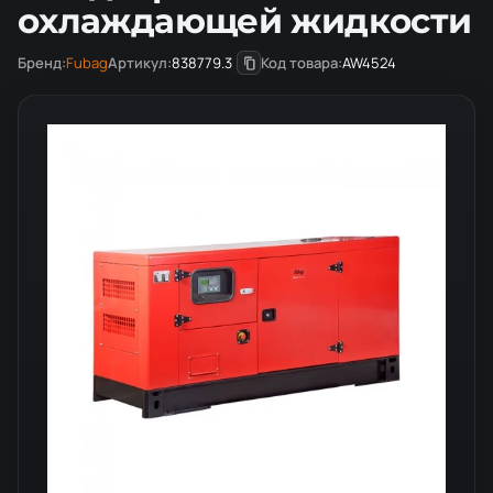
охлаждающей жидкости
Бренд:
Fubag
Артикул:
838779.3
Код товара:
AW4524