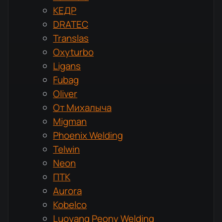
КЕДР
DRATEC
Translas
Oxyturbo
Ligans
Fubag
Oliver
От Михалыча
Migman
Phoenix Welding
Telwin
Neon
ПТК
Aurora
Kobelco
Luoyang Peony Welding