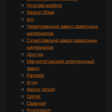
Hyundai welding
Nippon Steel
Arc
Череповецкий завод сварочных
материалов
Судиславский завод сварочных
материалов
Другие
Магнитогорский электродный
завод
Parweld
Агни
Abicor-binzel
Optrel
Сварной
Promotech