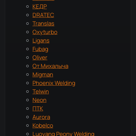
КЕДР
DRATEC
Translas
Oxyturbo
Ligans
Fubag
Oliver
От Михалыча
Migman
Phoenix Welding
Telwin
Neon
ПТК
Aurora
Kobelco
Luoyang Peony Welding