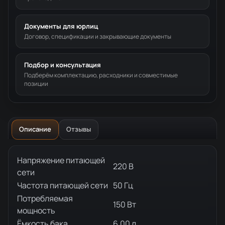
Документы для юрлиц
Договор, спецификации и закрывающие документы
Подбор и консультация
Подберём комплектацию, расходники и совместимые
позиции
Описание
Отзывы
Описание товара
Напряжение питающей
220 В
сети
Частота питающей сети
50 Гц
Потребляемая
150 Вт
мощность
Ёмкость бака
6.00 л