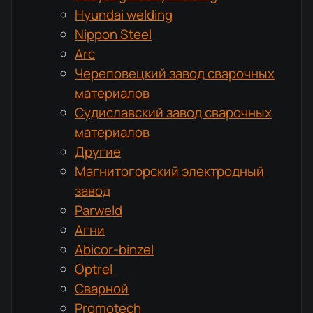
Hyundai welding
Nippon Steel
Arc
Череповецкий завод сварочных
материалов
Судиславский завод сварочных
материалов
Другие
Магнитогорский электродный
завод
Parweld
Агни
Abicor-binzel
Optrel
Сварной
Promotech