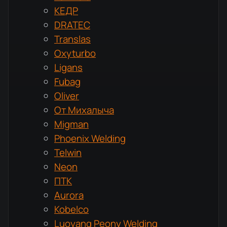
КЕДР
DRATEC
Translas
Oxyturbo
Ligans
Fubag
Oliver
От Михалыча
Migman
Phoenix Welding
Telwin
Neon
ПТК
Aurora
Kobelco
Luoyang Peony Welding