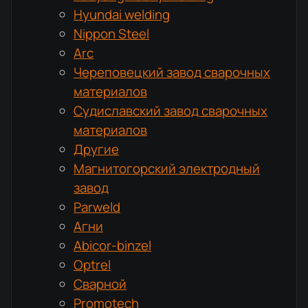
Hyundai welding
Nippon Steel
Arc
Череповецкий завод сварочных
материалов
Судиславский завод сварочных
материалов
Другие
Магнитогорский электродный
завод
Parweld
Агни
Abicor-binzel
Optrel
Сварной
Promotech